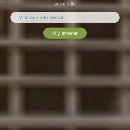
autre ville
M'y amener