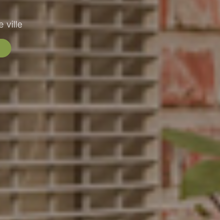
 ville