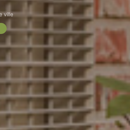
 ville