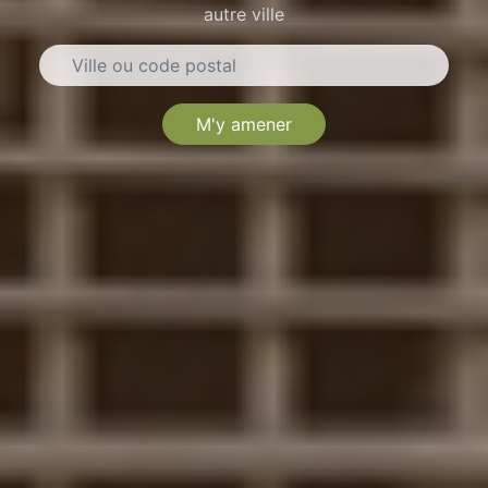
autre ville
M'y amener