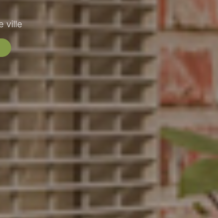
 ville