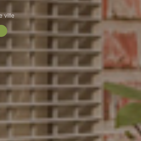
 ville