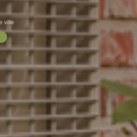
 ville