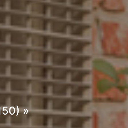
150) »