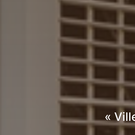
« Vil