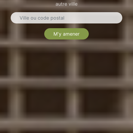
autre ville
M'y amener