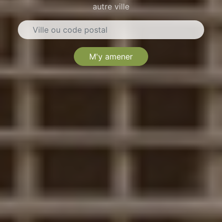
autre ville
M'y amener