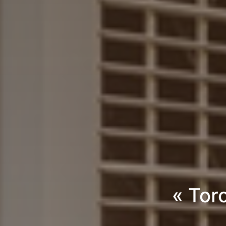
« Tor