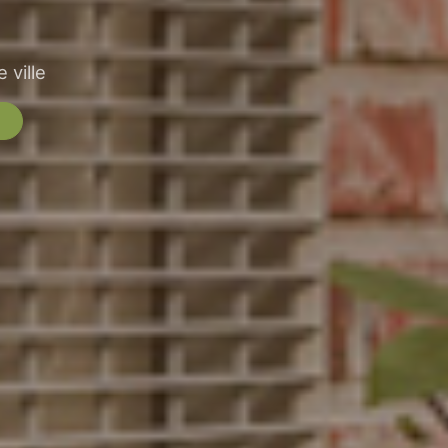
 ville