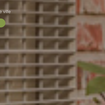
 ville