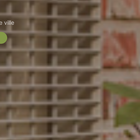
 ville