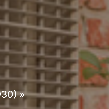
30) »