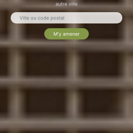
autre ville
M'y amener