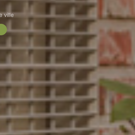
 ville