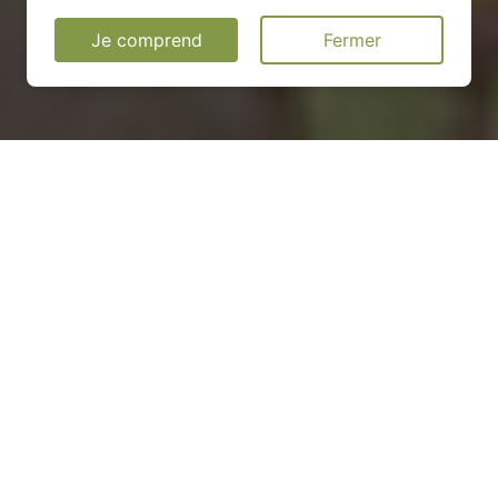
Je comprend
Fermer
Installation d'une pompe à
chaleur à Saulmory-et-
Villefranche - 55110
COMMENT ENTRETENIR ?