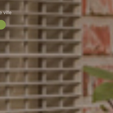
 ville