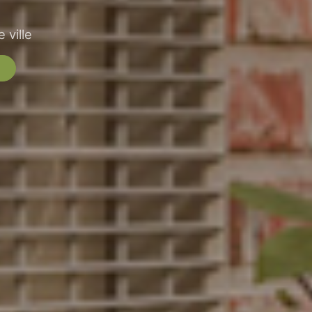
 ville