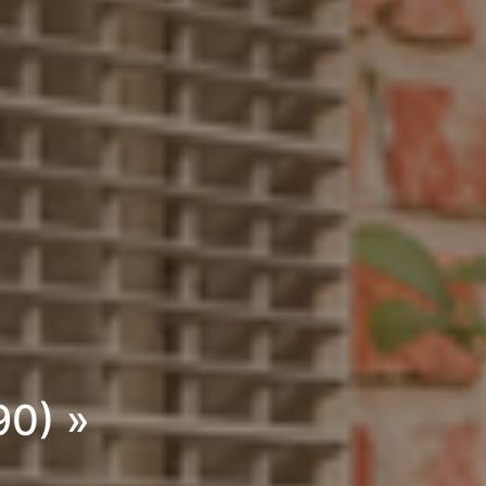
90) »