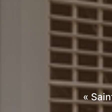
« Sai