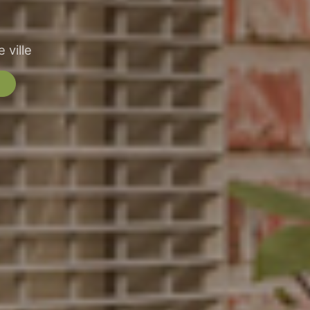
 ville