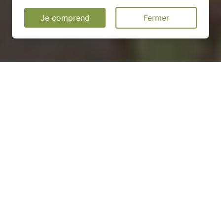
Je comprend
Fermer
Installation d'une pompe à
chaleur à Saint-Hippolyte-
de-Caton - 30360
COMMENT ENTRETENIR ?