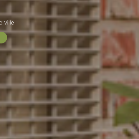
 ville