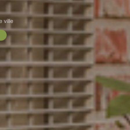
 ville