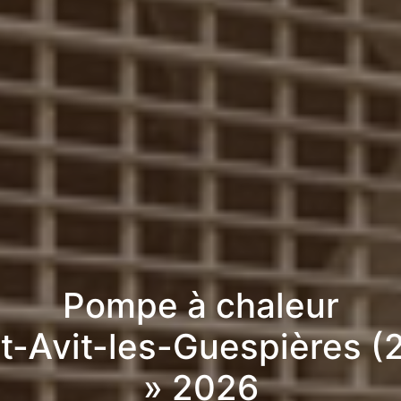
Pompe à chaleur
nt-Avit-les-Guespières (
» 2026