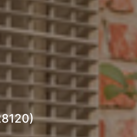
28120)