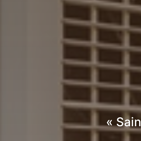
« Sai