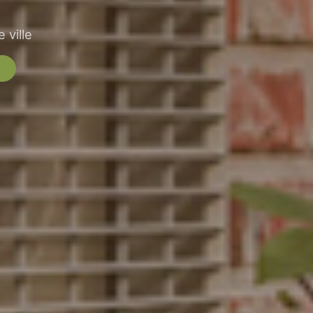
 ville