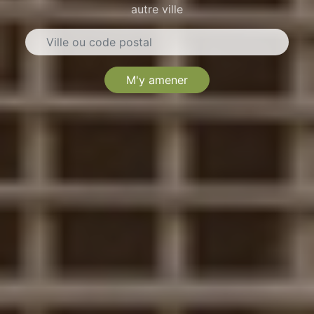
autre ville
M'y amener