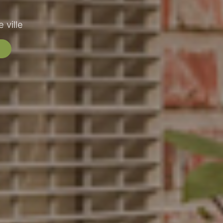
 ville