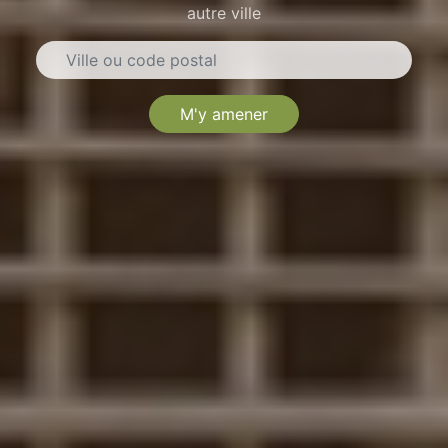
autre ville
M'y amener