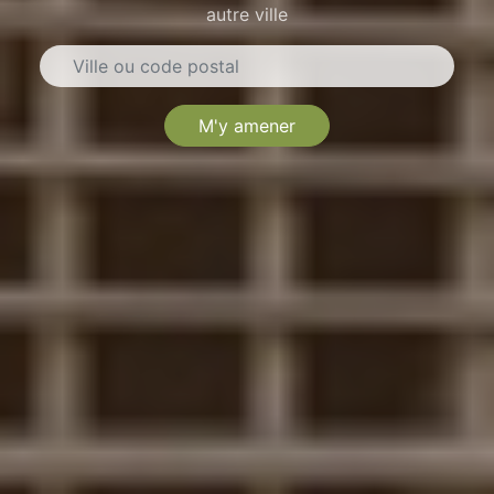
autre ville
M'y amener