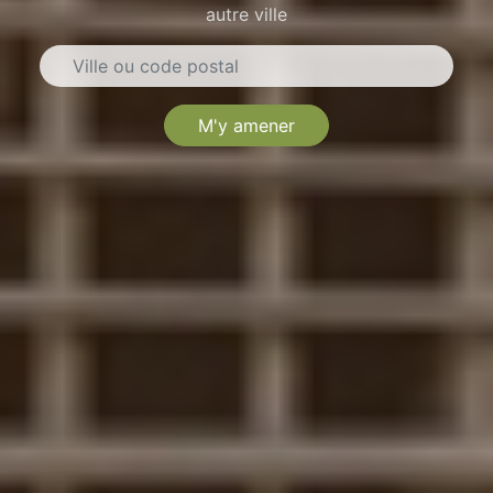
autre ville
M'y amener