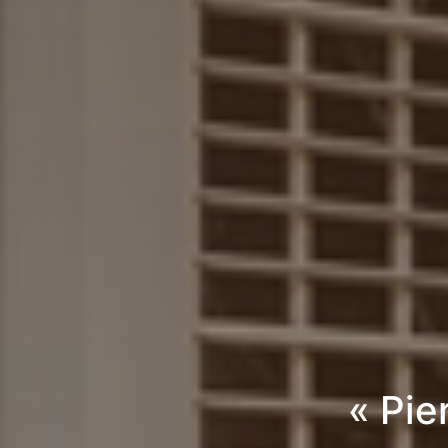
« Pie