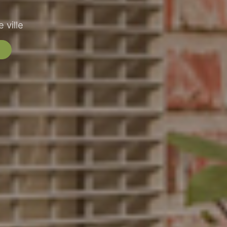
 ville