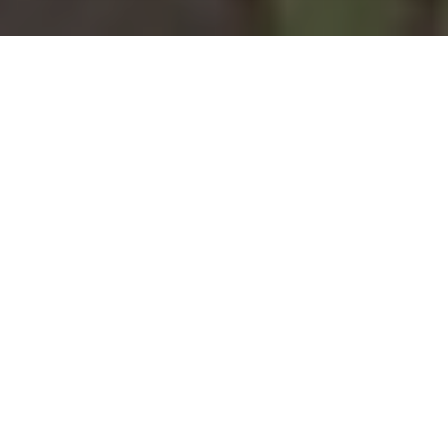
Installation d'une pompe à
chaleur à Ormes-et-Ville -
54740
COMMENT ENTRETENIR ?