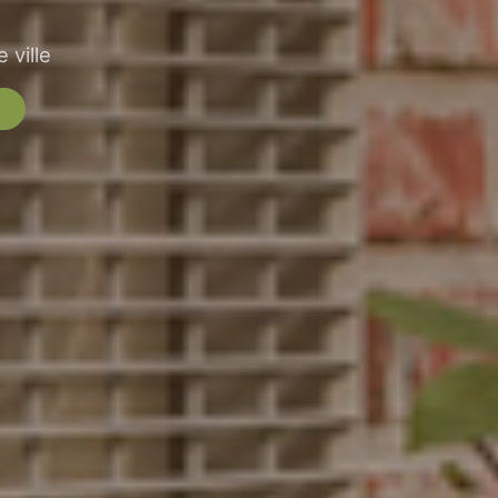
 ville