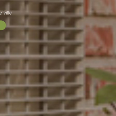
 ville