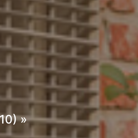
10) »