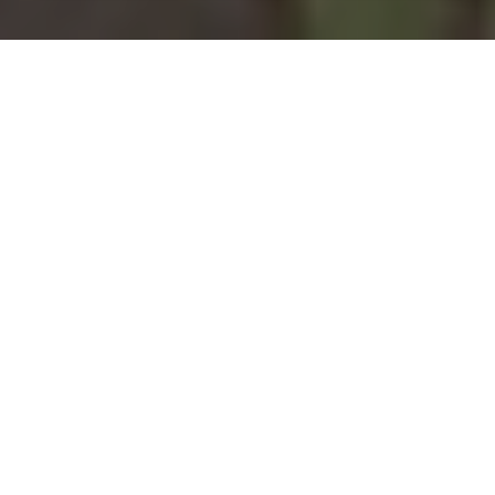
Installation d'une pompe à
chaleur à Nuillé-sur-Vicoin -
53970
COMMENT ENTRETENIR ?