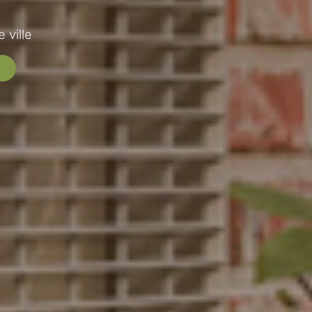
 ville