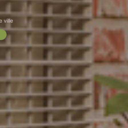
 ville