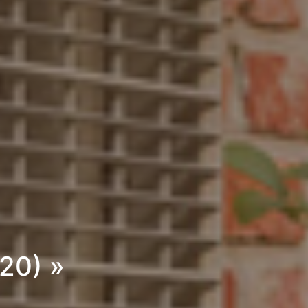
20) »