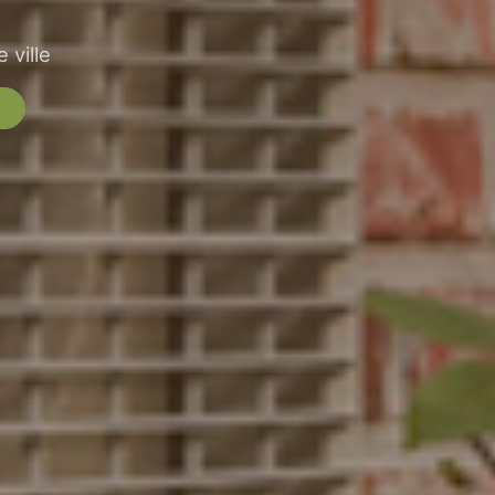
 ville