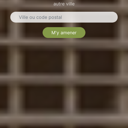
autre ville
M'y amener