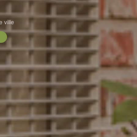
 ville