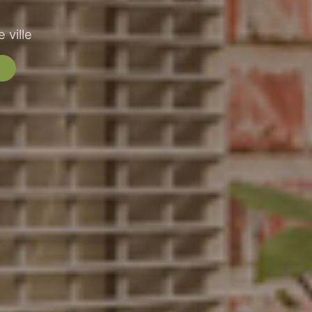
 ville