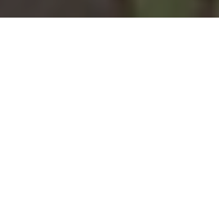
Installation d'une pompe à
chaleur à Mont-Bonvillers -
54111
COMMENT ENTRETENIR ?