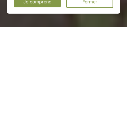
Je comprend
Fermer
Installation d'une pompe à
chaleur à Monceau-le-Neuf-
et-Faucouzy - 02270
COMMENT ENTRETENIR ?