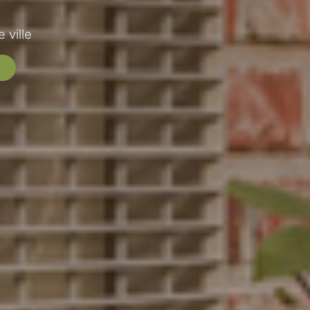
 ville