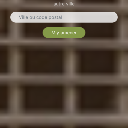
autre ville
M'y amener