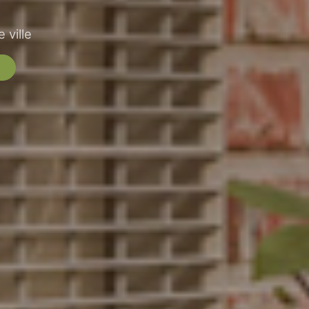
 ville