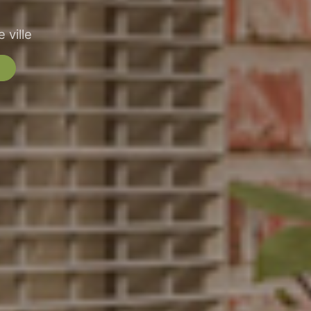
 ville