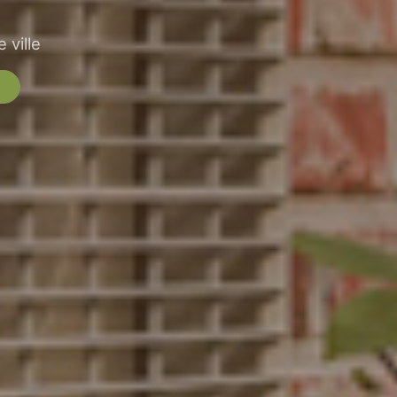
 ville