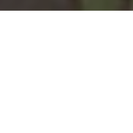
Installation d'une pompe à
chaleur à Mailly-sur-Seille -
54610
COMMENT ENTRETENIR ?