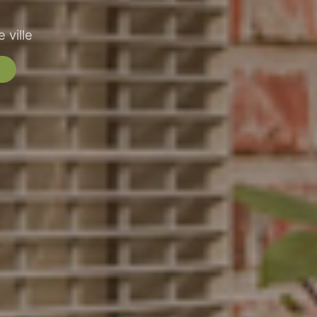
 ville