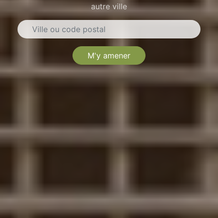
autre ville
M'y amener